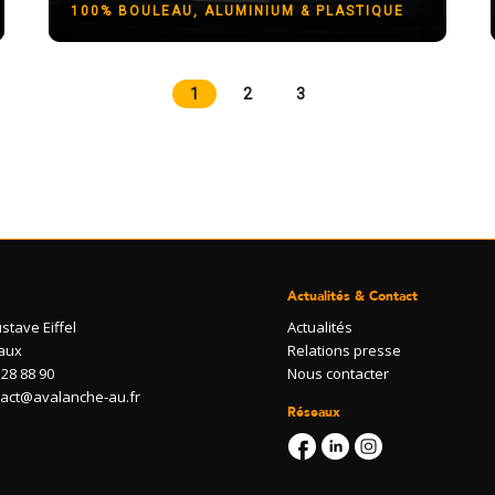
100% BOULEAU, ALUMINIUM & PLASTIQUE
1
2
3
Actualités & Contact
stave Eiffel
Actualités
aux
Relations presse
 28 88 90
Nous contacter
ntact@avalanche-au.fr
Réseaux