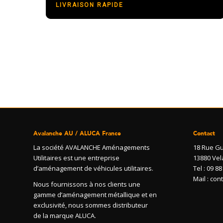
LIVRAISON RAPIDE
Dimensions des véhicules utilitaires
La boutique
Avalanche AU / ALUCA France
Contact
La société AVALANCHE Aménagements
18 Rue Gu
Utilitaires est une entreprise
13880 Vel
d’aménagement de véhicules utilitaires.
Tel : 09 88
Mail : co
Nous fournissons à nos clients une
gamme d’aménagement métallique et en
exclusivité, nous sommes distributeur
de la marque ALUCA.