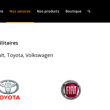
re
Nos services
Nos produits
Boutique
litaires
ult, Toyota, Volkswagen