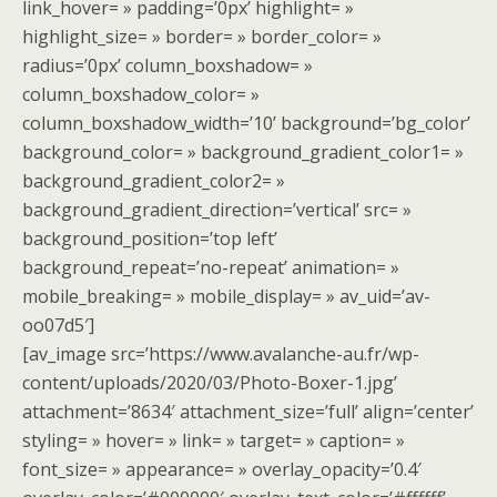
link_hover= » padding=’0px’ highlight= »
highlight_size= » border= » border_color= »
radius=’0px’ column_boxshadow= »
column_boxshadow_color= »
column_boxshadow_width=’10’ background=’bg_color’
background_color= » background_gradient_color1= »
background_gradient_color2= »
background_gradient_direction=’vertical’ src= »
background_position=’top left’
background_repeat=’no-repeat’ animation= »
mobile_breaking= » mobile_display= » av_uid=’av-
oo07d5′]
[av_image src=’https://www.avalanche-au.fr/wp-
content/uploads/2020/03/Photo-Boxer-1.jpg’
attachment=’8634′ attachment_size=’full’ align=’center’
styling= » hover= » link= » target= » caption= »
font_size= » appearance= » overlay_opacity=’0.4′