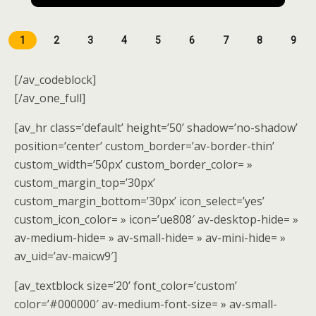
1
2
3
4
5
6
7
8
9
[/av_codeblock]
[/av_one_full]
[av_hr class=’default’ height=’50’ shadow=’no-shadow’
position=’center’ custom_border=’av-border-thin’
custom_width=’50px’ custom_border_color= »
custom_margin_top=’30px’
custom_margin_bottom=’30px’ icon_select=’yes’
custom_icon_color= » icon=’ue808′ av-desktop-hide= »
av-medium-hide= » av-small-hide= » av-mini-hide= »
av_uid=’av-maicw9′]
[av_textblock size=’20’ font_color=’custom’
color=’#000000′ av-medium-font-size= » av-small-