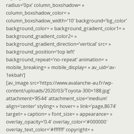
radius=’0px’ column_boxshadow= »
column_boxshadow_color= »
column_boxshadow_width=’10’ background=’bg_color’
background_color= » background_gradient_color1= »
background_gradient_color2= »
background_gradient_direction=’vertical’ src= »
background_position=’top left’
background_repeat=’no-repeat’ animation= »
mobile_breaking= » mobile_display= » av_uid=’av-
1ekbah’]
[av_image src=’https://www.avalanche-au.fr/wp-
content/uploads/2020/03/Toyota-300×188.jpg’
attachment=’8544′ attachment_size=’medium’
align=’center’ styling= » hover= » link=’page,8674′
target= » caption= » font_size= » appearance= »
overlay_opacity=’0.4′ overlay_color=’#000000′
overlay_text_color=’#ffffff’ copyright= »