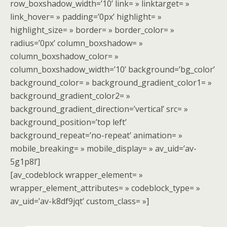
row_boxshadow_width=’10’ link= » linktarget= »
link_hover= » padding=’0px’ highlight= »
highlight_size= » border= » border_color= »
radius=’0px’ column_boxshadow= »
column_boxshadow_color= »
column_boxshadow_width=’10’ background=’bg_color’
background_color= » background_gradient_color1= »
background_gradient_color2= »
background_gradient_direction=’vertical’ src= »
background_position=’top left’
background_repeat=’no-repeat’ animation= »
mobile_breaking= » mobile_display= » av_uid=’av-
5g1p8l’]
[av_codeblock wrapper_element= »
wrapper_element_attributes= » codeblock_type= »
av_uid=’av-k8df9jqt’ custom_class= »]