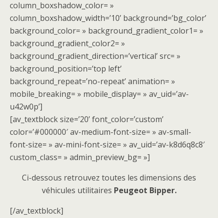
column_boxshadow_color= »
column_boxshadow_width=’10’ background=’bg_color’
background_color= » background_gradient_color1= »
background_gradient_color2= »
background_gradient_direction=’vertical’ src= »
background_position=’top left’
background_repeat=’no-repeat’ animation= »
mobile_breaking= » mobile_display= » av_uid=’av-
u42w0p’]
[av_textblock size=’20’ font_color=’custom’
color=’#000000′ av-medium-font-size= » av-small-
font-size= » av-mini-font-size= » av_uid=’av-k8d6q8c8′
custom_class= » admin_preview_bg= »]
Ci-dessous retrouvez toutes les dimensions des
véhicules utilitaires
Peugeot Bipper.
[/av_textblock]