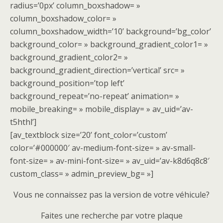
radius=’0px’ column_boxshadow= »
column_boxshadow_color= »
column_boxshadow_width=’10’ background=’bg_color’
background_color= » background_gradient_color1= »
background_gradient_color2= »
background_gradient_direction=’vertical’ src= »
background_position=’top left’
background_repeat=’no-repeat’ animation= »
mobile_breaking= » mobile_display= » av_uid=’av-
t5hthl’]
[av_textblock size=’20’ font_color=’custom’
color=’#000000′ av-medium-font-size= » av-small-
font-size= » av-mini-font-size= » av_uid=’av-k8d6q8c8′
custom_class= » admin_preview_bg= »]
Vous ne connaissez pas la version de votre véhicule?
Faites une recherche par votre plaque