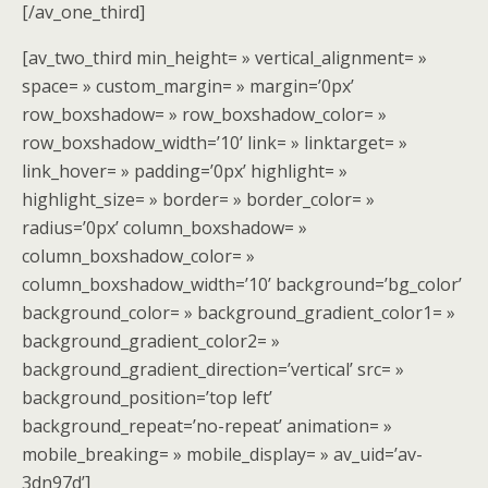
[/av_one_third]
[av_two_third min_height= » vertical_alignment= »
space= » custom_margin= » margin=’0px’
row_boxshadow= » row_boxshadow_color= »
row_boxshadow_width=’10’ link= » linktarget= »
link_hover= » padding=’0px’ highlight= »
highlight_size= » border= » border_color= »
radius=’0px’ column_boxshadow= »
column_boxshadow_color= »
column_boxshadow_width=’10’ background=’bg_color’
background_color= » background_gradient_color1= »
background_gradient_color2= »
background_gradient_direction=’vertical’ src= »
background_position=’top left’
background_repeat=’no-repeat’ animation= »
mobile_breaking= » mobile_display= » av_uid=’av-
3dn97d’]