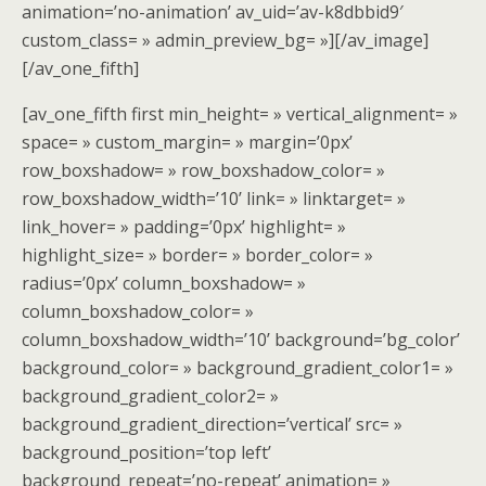
animation=’no-animation’ av_uid=’av-k8dbbid9′
custom_class= » admin_preview_bg= »][/av_image]
[/av_one_fifth]
[av_one_fifth first min_height= » vertical_alignment= »
space= » custom_margin= » margin=’0px’
row_boxshadow= » row_boxshadow_color= »
row_boxshadow_width=’10’ link= » linktarget= »
link_hover= » padding=’0px’ highlight= »
highlight_size= » border= » border_color= »
radius=’0px’ column_boxshadow= »
column_boxshadow_color= »
column_boxshadow_width=’10’ background=’bg_color’
background_color= » background_gradient_color1= »
background_gradient_color2= »
background_gradient_direction=’vertical’ src= »
background_position=’top left’
background_repeat=’no-repeat’ animation= »