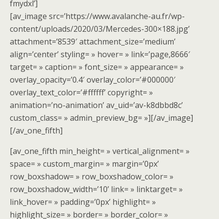
fmydxl’]
[av_image src=’https://www.avalanche-au.fr/wp-
content/uploads/2020/03/Mercedes-300×188.jpg’
attachment=’8539′ attachment_size=’medium’
align=’center’ styling= » hover= » link=’page,8666′
target= » caption= » font_size= » appearance= »
overlay_opacity=’0.4′ overlay_color=’#000000′
overlay_text_color=’#ffffff’ copyright= »
animation=’no-animation’ av_uid=’av-k8dbbd8c’
custom_class= » admin_preview_bg= »][/av_image]
[/av_one_fifth]
[av_one_fifth min_height= » vertical_alignment= »
space= » custom_margin= » margin=’0px’
row_boxshadow= » row_boxshadow_color= »
row_boxshadow_width=’10’ link= » linktarget= »
link_hover= » padding=’0px’ highlight= »
highlight_size= » border= » border_color= »