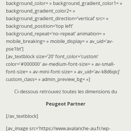
background_color= » background_gradient_color1= »
background_gradient_color2= »
background_gradient_direction=’vertical’ src= »
background_position=’top left’
background_repeat=’no-repeat’ animation= »
mobile_breaking= » mobile_display= » av_uid=’av-
pse1bt’]
[av_textblock size=’20’ font_color=’custom’
color=’#000000′ av-medium-font-size= » av-small-
font-size= » av-mini-font-size= » av_uid=’av-k8d6qicj’
custom_class= » admin_preview_bg= »]
Ci-dessous retrouvez toutes les dimensions du
Peugeot Partner
[/av_textblock]
[av_image src=’https://www.avalanche-au.fr/wp-