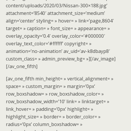
content/uploads/2020/03/Nissan-300×188.jpg’
attachment=’8540′ attachment_size=’medium’
align=’center’ styling= » hover= » link=’page,8604′
target= » caption= » font_size= » appearance= »
overlay_opacity=’0.4′ overlay_color=’#000000′
overlay_text_color=’#ffffff’ copyright= »
animation=’no-animation’ av_uid=’av-k8dbayp8′
custom_class= » admin_preview_bg= »][/av_image]
[/av_one_fifth]
[av_one_fifth min_height= » vertical_alignment= »
space= » custom_margin= » margin=’0px’
row_boxshadow= » row_boxshadow_color= »
row_boxshadow_width=’10’ link= » linktarget= »
link_hover= » padding=’0px’ highlight= »
highlight_size= » border= » border_color= »
radius=’0px’ column_boxshadow= »