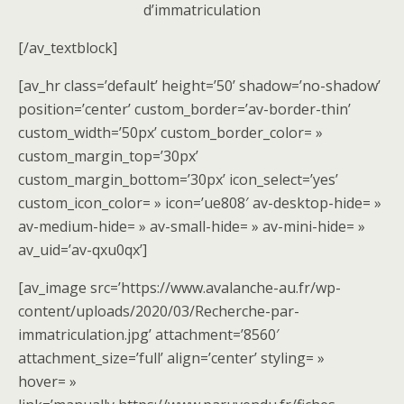
d’immatriculation
[/av_textblock]
[av_hr class=’default’ height=’50’ shadow=’no-shadow’
position=’center’ custom_border=’av-border-thin’
custom_width=’50px’ custom_border_color= »
custom_margin_top=’30px’
custom_margin_bottom=’30px’ icon_select=’yes’
custom_icon_color= » icon=’ue808′ av-desktop-hide= »
av-medium-hide= » av-small-hide= » av-mini-hide= »
av_uid=’av-qxu0qx’]
[av_image src=’https://www.avalanche-au.fr/wp-
content/uploads/2020/03/Recherche-par-
immatriculation.jpg’ attachment=’8560′
attachment_size=’full’ align=’center’ styling= »
hover= »