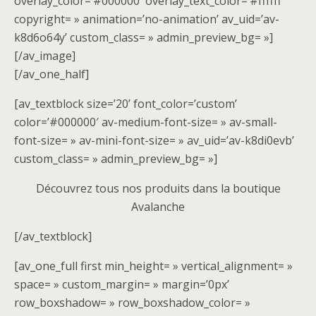
overlay_color=’#000000′ overlay_text_color=’#ffffff’
copyright= » animation=’no-animation’ av_uid=’av-
k8d6o64y’ custom_class= » admin_preview_bg= »]
[/av_image]
[/av_one_half]
[av_textblock size=’20’ font_color=’custom’
color=’#000000′ av-medium-font-size= » av-small-
font-size= » av-mini-font-size= » av_uid=’av-k8di0evb’
custom_class= » admin_preview_bg= »]
Découvrez tous nos produits dans la boutique
Avalanche
[/av_textblock]
[av_one_full first min_height= » vertical_alignment= »
space= » custom_margin= » margin=’0px’
row_boxshadow= » row_boxshadow_color= »