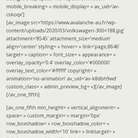
mobile_breaking= » mobile_display= » av_uid=’av-
cskoqx’]
[av_image src=’https://www.avalanche-au.fr/wp-
content/uploads/2020/03/volkswagen-300×188.jpg’
attachment=’8545′ attachment_size=’medium’
align=’center’ styling= » hover= » link=’page,8646′
target= » caption= » font_size= » appearance= »
overlay_opacity=’0.4′ overlay_color=’#000000′
overlay_text_color=’#ffffff’ copyright= »
animation=’no-animation’ av_uid=’av-k8dbh9wd’
custom_class= » admin_preview_bg= »][/av_image]
[/av_one_fifth]
[av_one_fifth min_height= » vertical_alignment= »
space= » custom_margin= » margin=’0px’
row_boxshadow= » row_boxshadow_color= »
row_boxshadow_width=’10’ link= » linktarget= »