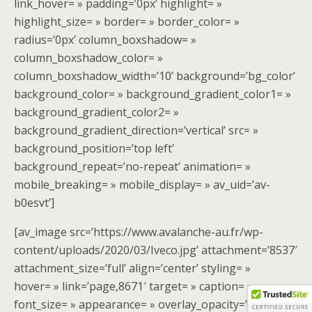
link_hover= » padding=’0px’ highlight= »
highlight_size= » border= » border_color= »
radius=’0px’ column_boxshadow= »
column_boxshadow_color= »
column_boxshadow_width=’10’ background=’bg_color’
background_color= » background_gradient_color1= »
background_gradient_color2= »
background_gradient_direction=’vertical’ src= »
background_position=’top left’
background_repeat=’no-repeat’ animation= »
mobile_breaking= » mobile_display= » av_uid=’av-
b0esvt’]
[av_image src=’https://www.avalanche-au.fr/wp-
content/uploads/2020/03/Iveco.jpg’ attachment=’8537′
attachment_size=’full’ align=’center’ styling= »
hover= » link=’page,8671′ target= » caption= »
font_size= » appearance= » overlay_opacity=’0.4′