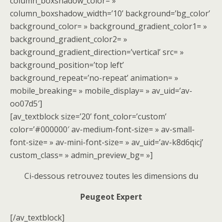
column_boxshadow_color= »
column_boxshadow_width=’10’ background=’bg_color’
background_color= » background_gradient_color1= »
background_gradient_color2= »
background_gradient_direction=’vertical’ src= »
background_position=’top left’
background_repeat=’no-repeat’ animation= »
mobile_breaking= » mobile_display= » av_uid=’av-
oo07d5′]
[av_textblock size=’20’ font_color=’custom’
color=’#000000′ av-medium-font-size= » av-small-
font-size= » av-mini-font-size= » av_uid=’av-k8d6qicj’
custom_class= » admin_preview_bg= »]
Ci-dessous retrouvez toutes les dimensions du
Peugeot Expert
[/av_textblock]