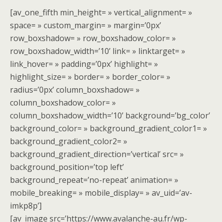
[av_one_fifth min_height= » vertical_alignment= »
space= » custom_margin= » margin=’0px’
row_boxshadow= » row_boxshadow_color= »
row_boxshadow_width=’10’ link= » linktarget= »
link_hover= » padding=’0px’ highlight= »
highlight_size= » border= » border_color= »
radius=’0px’ column_boxshadow= »
column_boxshadow_color= »
column_boxshadow_width=’10’ background=’bg_color’
background_color= » background_gradient_color1= »
background_gradient_color2= »
background_gradient_direction=’vertical’ src= »
background_position=’top left’
background_repeat=’no-repeat’ animation= »
mobile_breaking= » mobile_display= » av_uid=’av-
imkp8p’]
[av_image src=’https://www.avalanche-au.fr/wp-