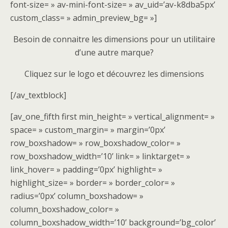
font-size= » av-mini-font-size= » av_uid=’av-k8dba5px’
custom_class= » admin_preview_bg= »]
Besoin de connaitre les dimensions pour un utilitaire
d’une autre marque?
Cliquez sur le logo et découvrez les dimensions
[/av_textblock]
[av_one_fifth first min_height= » vertical_alignment= »
space= » custom_margin= » margin=’0px’
row_boxshadow= » row_boxshadow_color= »
row_boxshadow_width=’10’ link= » linktarget= »
link_hover= » padding=’0px’ highlight= »
highlight_size= » border= » border_color= »
radius=’0px’ column_boxshadow= »
column_boxshadow_color= »
column_boxshadow_width=’10’ background=’bg_color’