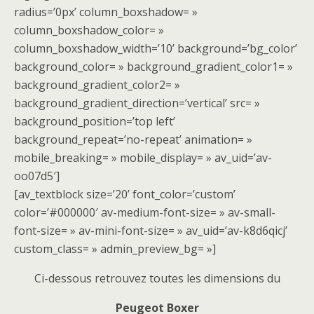
radius=’0px’ column_boxshadow= »
column_boxshadow_color= »
column_boxshadow_width=’10’ background=’bg_color’
background_color= » background_gradient_color1= »
background_gradient_color2= »
background_gradient_direction=’vertical’ src= »
background_position=’top left’
background_repeat=’no-repeat’ animation= »
mobile_breaking= » mobile_display= » av_uid=’av-
oo07d5′]
[av_textblock size=’20’ font_color=’custom’
color=’#000000′ av-medium-font-size= » av-small-
font-size= » av-mini-font-size= » av_uid=’av-k8d6qicj’
custom_class= » admin_preview_bg= »]
Ci-dessous retrouvez toutes les dimensions du
Peugeot Boxer