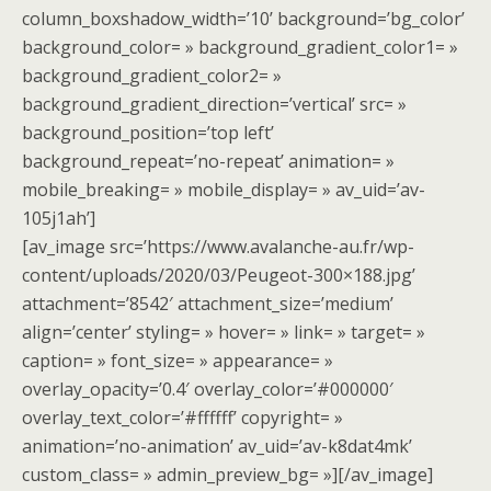
column_boxshadow_width=’10’ background=’bg_color’
background_color= » background_gradient_color1= »
background_gradient_color2= »
background_gradient_direction=’vertical’ src= »
background_position=’top left’
background_repeat=’no-repeat’ animation= »
mobile_breaking= » mobile_display= » av_uid=’av-
105j1ah’]
[av_image src=’https://www.avalanche-au.fr/wp-
content/uploads/2020/03/Peugeot-300×188.jpg’
attachment=’8542′ attachment_size=’medium’
align=’center’ styling= » hover= » link= » target= »
caption= » font_size= » appearance= »
overlay_opacity=’0.4′ overlay_color=’#000000′
overlay_text_color=’#ffffff’ copyright= »
animation=’no-animation’ av_uid=’av-k8dat4mk’
custom_class= » admin_preview_bg= »][/av_image]