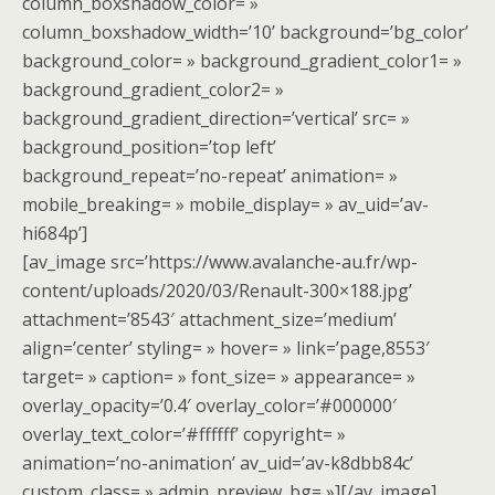
column_boxshadow_color= »
column_boxshadow_width=’10’ background=’bg_color’
background_color= » background_gradient_color1= »
background_gradient_color2= »
background_gradient_direction=’vertical’ src= »
background_position=’top left’
background_repeat=’no-repeat’ animation= »
mobile_breaking= » mobile_display= » av_uid=’av-
hi684p’]
[av_image src=’https://www.avalanche-au.fr/wp-
content/uploads/2020/03/Renault-300×188.jpg’
attachment=’8543′ attachment_size=’medium’
align=’center’ styling= » hover= » link=’page,8553′
target= » caption= » font_size= » appearance= »
overlay_opacity=’0.4′ overlay_color=’#000000′
overlay_text_color=’#ffffff’ copyright= »
animation=’no-animation’ av_uid=’av-k8dbb84c’
custom_class= » admin_preview_bg= »][/av_image]