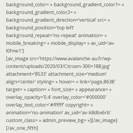
background_color= » background_gradient_color1= »
background_gradient_color2= »
background_gradient_direction=’vertical’ src= »
background_position=’top left’
background_repeat=’no-repeat’ animation= »
mobile_breaking= » mobile_display= » av_uid=’av-
l0fme1′]
[av_image src=’https://www.avalanche-au.fr/wp-
content/uploads/2020/03/Citroen-300×188.jpg’
attachment=’8533′ attachment_size=’medium’
align=’center’ styling= » hover= » link=’page,8638′
target= » caption= » font_size= » appearance= »
overlay_opacity=’0.4′ overlay_color=’#000000′
overlay_text_color=’#ffffff’ copyright= »
animation=’no-animation’ av_uid=’av-k8dbx6rb’
custom_class= » admin_preview_bg= »][/av_image]
[/av_one_fifth]