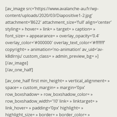
[av_image src=’https://www.avalanche-au.fr/wp-
content/uploads/2020/03/Diapositive1-2.jpg’
attachment=’8622′ attachment_size=’full’ align=’center’
styling= » hover= » link= » target= » caption= »
font_size= » appearance= » overlay_opacity=’0.4′
overlay_color=’#000000′ overlay_text_color=’#ffffff’
copyright= » animation=’no-animation’ av_uid=’av-
k8dlrnju’ custom_class= » admin_preview_bg= »]
[/av_image]
[/av_one_half]
[av_one_half first min_height= » vertical_alignment= »
space= » custom_margin= » margin=’0px’
row_boxshadow= » row_boxshadow_color= »
row_boxshadow_width=’10’ link= » linktarget= »
link_hover= » padding=’0px’ highlight= »
highlight_size= » border= » border_color= »