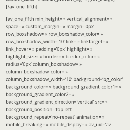
[/av_one_fifth]
[av_one_fifth min_height= » vertical_alignment= »
space= » custom_margin= » margin=’0px’
row_boxshadow= » row_boxshadow_color= »
row_boxshadow_width=’10’ link= » linktarget= »
link_hover= » padding=’0px’ highlight= »
highlight_size= » border= » border_color= »
radius=’0px’ column_boxshadow= »
column_boxshadow_color= »
column_boxshadow_width=’10’ background=’bg_color’
background_color= » background_gradient_color1= »
background_gradient_color2= »
background_gradient_direction=’vertical’ src= »
background_position=’top left’
background_repeat=’no-repeat’ animation= »
mobile_breaking= » mobile_display= » av_uid=’av-