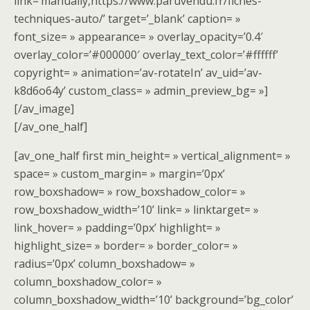
link=’manually,https://www.paruvendu.fr/fiches-
techniques-auto/’ target=’_blank’ caption= »
font_size= » appearance= » overlay_opacity=’0.4′
overlay_color=’#000000′ overlay_text_color=’#ffffff’
copyright= » animation=’av-rotateIn’ av_uid=’av-
k8d6o64y’ custom_class= » admin_preview_bg= »]
[/av_image]
[/av_one_half]
[av_one_half first min_height= » vertical_alignment= »
space= » custom_margin= » margin=’0px’
row_boxshadow= » row_boxshadow_color= »
row_boxshadow_width=’10’ link= » linktarget= »
link_hover= » padding=’0px’ highlight= »
highlight_size= » border= » border_color= »
radius=’0px’ column_boxshadow= »
column_boxshadow_color= »
column_boxshadow_width=’10’ background=’bg_color’