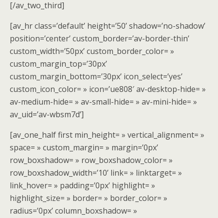
[/av_two_third]
[av_hr class=’default’ height=’50’ shadow=’no-shadow’
position=’center’ custom_border=’av-border-thin’
custom_width=’50px’ custom_border_color= »
custom_margin_top=’30px’
custom_margin_bottom=’30px’ icon_select=’yes’
custom_icon_color= » icon=’ue808′ av-desktop-hide= »
av-medium-hide= » av-small-hide= » av-mini-hide= »
av_uid=’av-wbsm7d’]
[av_one_half first min_height= » vertical_alignment= »
space= » custom_margin= » margin=’0px’
row_boxshadow= » row_boxshadow_color= »
row_boxshadow_width=’10’ link= » linktarget= »
link_hover= » padding=’0px’ highlight= »
highlight_size= » border= » border_color= »
radius=’0px’ column_boxshadow= »