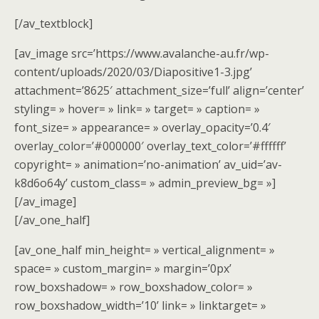
[/av_textblock]
[av_image src=’https://www.avalanche-au.fr/wp-
content/uploads/2020/03/Diapositive1-3.jpg’
attachment=’8625′ attachment_size=’full’ align=’center’
styling= » hover= » link= » target= » caption= »
font_size= » appearance= » overlay_opacity=’0.4′
overlay_color=’#000000′ overlay_text_color=’#ffffff’
copyright= » animation=’no-animation’ av_uid=’av-
k8d6o64y’ custom_class= » admin_preview_bg= »]
[/av_image]
[/av_one_half]
[av_one_half min_height= » vertical_alignment= »
space= » custom_margin= » margin=’0px’
row_boxshadow= » row_boxshadow_color= »
row_boxshadow_width=’10’ link= » linktarget= »