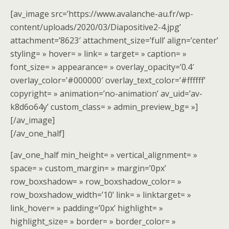
[av_image src=’https://www.avalanche-au.fr/wp-
content/uploads/2020/03/Diapositive2-4.jpg’
attachment=’8623′ attachment_size=’full’ align=’center’
styling= » hover= » link= » target= » caption= »
font_size= » appearance= » overlay_opacity=’0.4′
overlay_color=’#000000′ overlay_text_color=’#ffffff’
copyright= » animation=’no-animation’ av_uid=’av-
k8d6o64y’ custom_class= » admin_preview_bg= »]
[/av_image]
[/av_one_half]
[av_one_half min_height= » vertical_alignment= »
space= » custom_margin= » margin=’0px’
row_boxshadow= » row_boxshadow_color= »
row_boxshadow_width=’10’ link= » linktarget= »
link_hover= » padding=’0px’ highlight= »
highlight_size= » border= » border_color= »