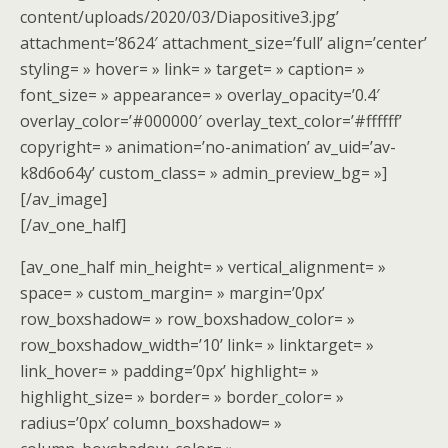
content/uploads/2020/03/Diapositive3.jpg’
attachment=’8624′ attachment_size=’full’ align=’center’
styling= » hover= » link= » target= » caption= »
font_size= » appearance= » overlay_opacity=’0.4′
overlay_color=’#000000′ overlay_text_color=’#ffffff’
copyright= » animation=’no-animation’ av_uid=’av-
k8d6o64y’ custom_class= » admin_preview_bg= »]
[/av_image]
[/av_one_half]
[av_one_half min_height= » vertical_alignment= »
space= » custom_margin= » margin=’0px’
row_boxshadow= » row_boxshadow_color= »
row_boxshadow_width=’10’ link= » linktarget= »
link_hover= » padding=’0px’ highlight= »
highlight_size= » border= » border_color= »
radius=’0px’ column_boxshadow= »